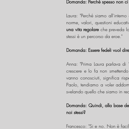
Domanda: Perchè spesso non ci
Laura: "Perché siamo all'intern
una vita regolare
 che preveda la
stessi è un percorso da eroe."
Domanda: Essere fedeli vuol dir
Anna: "Prima Laura parlava di 
crescere e lo fa non smettendo 
vanno conosciuti, significa risp
Paolo, tendiamo a voler addomes
svelando quello che siamo in rea
Domanda: Quindi, alla base della
noi stessi?
Francesco: "Si e no. Non è faci