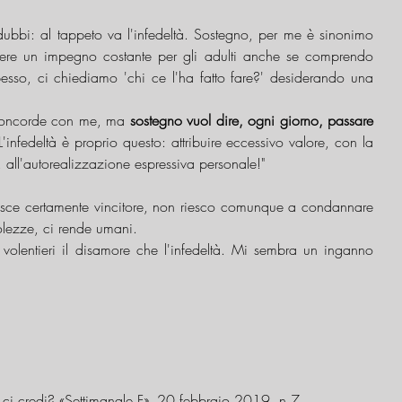
dubbi: al tappeto va l'infedeltà. Sostegno, per me è sinonimo 
ssere un impegno costante per gli adulti anche se comprendo 
pesso, ci chiediamo 'chi ce l'ha fatto fare?' desiderando una 
concorde con me, ma 
sostegno vuol dire, ogni giorno, passare 
L'infedeltà è proprio questo: attribuire eccessivo valore, con la 
 all'autorealizzazione espressiva personale!" 
 esce certamente vincitore, non riesco comunque a condannare 
olezze, ci rende umani. 
volentieri il disamore che l'infedeltà. Mi sembra un inganno 
u ci credi? «Settimanale F», 20 febbraio 2019, n 7