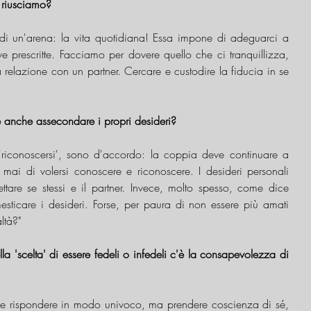
 riusciamo?
o di un'arena: la vita quotidiana! Essa impone di adeguarci a 
norme, valori, questioni educative prescritte. Facciamo per dovere quello che ci tranquillizza, 
 relazione con un partner. Cercare e custodire la fiducia in se 
e anche assecondare i propri desideri?
'riconoscersi', sono d'accordo: la coppia deve continuare a 
mai di volersi conoscere e riconoscere. I desideri personali 
ettare se stessi e il partner. Invece, molto spesso, come dice 
ticare i desideri. Forse, per paura di non essere più amati 
ltà?"
 'scelta' di essere fedeli o infedeli c'è la consapevolezza di 
le rispondere in modo univoco, ma prendere coscienza di sé, 