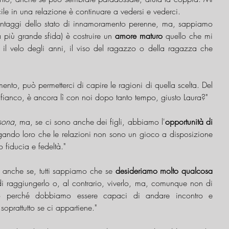
ile in una relazione è continuare a vedersi e vederci. 
antaggi dello stato di innamoramento perenne, ma, sappiamo 
a più grande sfida) è costruire un 
amore maturo
 quello che mi 
o il velo degli anni, il viso del ragazzo o della ragazza che 
mento, può permetterci di capire le ragioni di quella scelta. Del 
 fianco, è ancora lì con noi dopo tanto tempo, giusto Laura?"
sona
, ma, se ci sono anche dei figli, abbiamo l'
opportunità di 
gando loro che le relazioni non sono un gioco a disposizione 
 fiducia e fedeltà."
 anche se, tutti sappiamo che se 
desideriamo molto qualcosa 
i raggiungerlo o, al contrario, viverlo, ma, comunque non di 
co perché dobbiamo essere capaci di andare incontro e 
prattutto se ci appartiene."