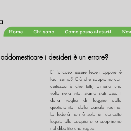
a
Home
Chi sono
Come posso aiutarti
New
: addomesticare i desideri è un errore?
E' faticoso essere fedeli oppure è 
facilissimo? Ciò che sappiamo con 
certezza è che tutti, almeno una 
volta nella vita, siamo stati assaliti 
dalla voglia di fuggire dalla 
quotidianità, dalla banale routine. 
La fedeltà non è solo un concetto 
legato alla coppia e lo scopriremo 
nel dibattito che segue.