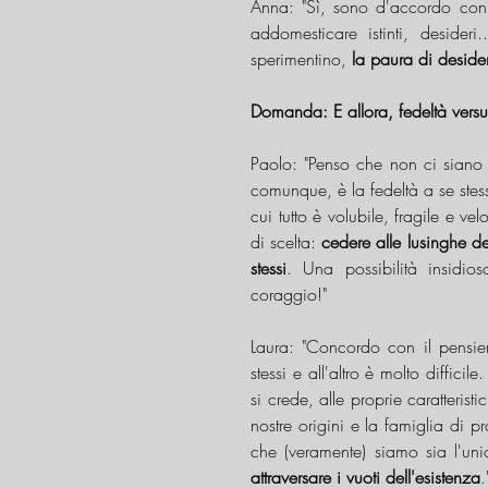
Anna: "Sì, sono d'accordo co
addomesticare istinti, desideri
sperimentino, 
la paura di deside
Domanda: E allora, fedeltà versu
Paolo: "Penso che non ci siano 
comunque, è la fedeltà a se stes
cui tutto è volubile, fragile e ve
di scelta: 
cedere alle lusinghe del
stessi
. Una possibilità insidi
coraggio!"
Laura: "Concordo con il pensiero
stessi e all'altro è molto diffic
si crede, alle proprie caratterist
nostre origini e la famiglia di p
che (veramente) siamo sia l'uni
attraversare i vuoti dell'esistenza
.