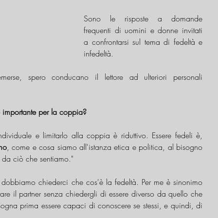
Sono le risposte a domande 
frequenti di uomini e donne invitati 
a confrontarsi sul tema di fedeltà e 
infedeltà. 
emerse, spero conducano il lettore ad ulteriori personali 
 importante per la coppia?
ividuale e limitarlo alla coppia è riduttivo. Essere fedeli è, 
amo
, come e cosa siamo all'istanza etica e politica, al bisogno 
e da ciò che sentiamo."
o dobbiamo chiederci che cos'è la fedeltà. Per me è sinonimo 
are il partner senza chiedergli di essere diverso da quello che 
sogna prima essere capaci di conoscere se stessi, e quindi, di 