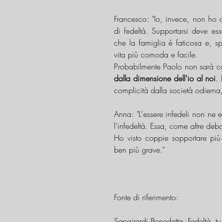
Francesco: "Io, invece, non ho 
di fedeltà. Supportarsi deve e
che la famiglia è faticosa e, s
vita più comoda e facile.
Probabilmente Paolo non sarà 
dalla dimensione dell'io al noi
. 
complicità dalla società odierna,
Anna: "L'essere infedeli non ne
l'infedeltà. Essa, come altre deb
Ho visto coppie sopportare più 
ben più grave."
Fonte di riferimento:
Sangirardi Benedetta, Fedeltà, t