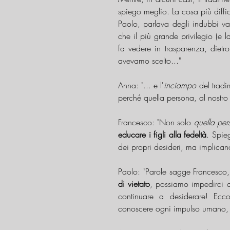
spiego meglio. La cosa più diffic
Paolo, parlava degli indubbi v
che il più grande privilegio (e l
fa vedere in trasparenza, dietr
avevamo scelto..."
Anna: "... e l'
inciampo
 del tradi
perché quella persona, al nostro
Francesco: "Non solo 
quella per
educare i figli alla fedeltà
. Spie
dei propri desideri, ma implicano
Paolo: "Parole sagge Francesco,
di vietato
, possiamo impedirci d
continuare a desiderare! Ec
conoscere ogni impulso umano, so