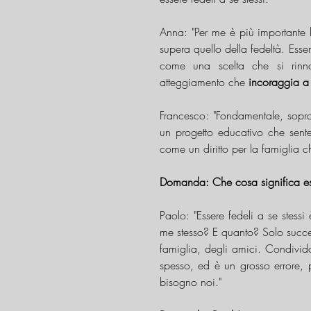
Anna: "Per me è più importante 
supera quello della fedeltà. Essere
come una scelta che si rinno
atteggiamento che 
incoraggia a p
Francesco: "Fondamentale, soprat
un progetto educativo che sent
come un diritto per la famiglia 
Domanda: Che cosa significa esse
Paolo: "Essere fedeli a se stess
me stesso? E quanto? Solo succes
famiglia, degli amici. Condivido
spesso, ed è un grosso errore, 
bisogno noi."