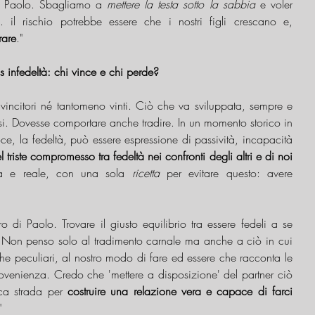
n Paolo. Sbagliamo a 
mettere la testa sotto la sabbia
 e voler 
... il rischio potrebbe essere che i nostri figli crescano e, 
rare
."  
s infedeltà: chi vince e chi perde?
vincitori né tantomeno vinti. Ciò che va sviluppata, sempre e 
si. Dovesse comportare anche tradire. In un momento storico in 
loce, la fedeltà, può essere espressione di passività, incapacità 
 triste compromesso tra fedeltà nei confronti degli altri e di noi 
osa e reale, con una sola 
ricetta
 per evitare questo: avere 
 di Paolo. Trovare il giusto equilibrio tra essere fedeli a se 
ile. Non penso solo al tradimento carnale ma anche a ciò in cui 
iche peculiari, al nostro modo di fare ed essere che racconta le 
rovenienza. Credo che 'mettere a disposizione' del partner ciò 
ca strada per 
costruire una relazione vera e capace di farci 
"