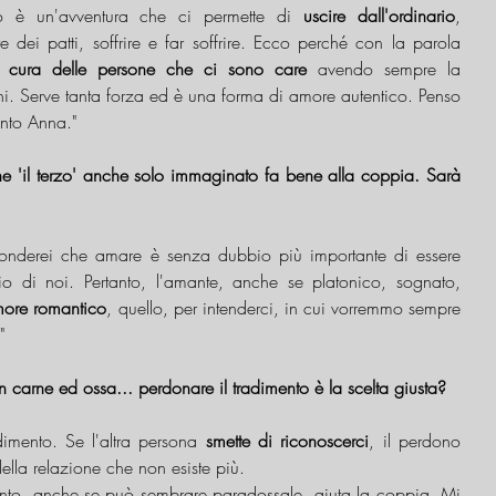
o è un'avventura che ci permette di 
uscire dall'ordinario
, 
 dei patti, soffrire e far soffrire. Ecco perché con la parola 
i cura delle persone che ci sono care
 avendo sempre la 
ni. Serve tanta forza ed è una forma di amore autentico. Penso 
ento Anna."
 'il terzo' anche solo immaginato fa bene alla coppia. Sarà 
onderei che amare è senza dubbio più importante di essere 
lio di noi. Pertanto, l'amante, anche se platonico, sognato, 
ore romantico
, quello, per intenderci, in cui vorremmo sempre 
" 
 carne ed ossa... perdonare il tradimento è la scelta giusta?
dimento. Se l'altra persona
 smette di riconoscerci
, il perdono 
ella relazione che non esiste più. 
mento, anche se può sembrare paradossale, aiuta la coppia. Mi 