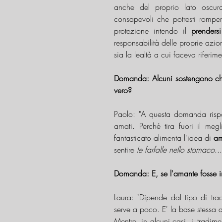
anche del proprio lato oscur
consapevoli che potresti rompere
protezione intendo il 
prenders
responsabilità delle proprie azio
sia la lealtà a cui faceva riferim
Domanda: Alcuni sostengono che
vero?
Paolo: "A questa domanda risp
amati. Perché tira fuori il meg
fantasticato alimenta l'idea di 
am
sentire 
le farfalle nello stomaco
...
Domanda: E, se l'amante fosse in
Laura: "Dipende dal tipo di tra
serve a poco. E' la base stessa d
Mentre, in alcuni casi, il tradi