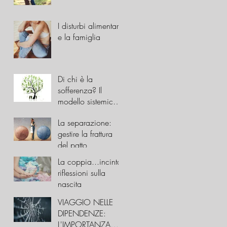
desideri è un
errore?
I disturbi alimentari
e la famiglia
Di chi è la
sofferenza? Il
modello sistemico-
relazionale
La separazione:
gestire la frattura
del patto
La coppia...incinta:
riflessioni sulla
nascita
VIAGGIO NELLE
DIPENDENZE:
L'IMPORTANZA