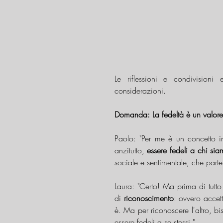
Le riflessioni e condivisioni 
considerazioni. 
Domanda: La fedeltà è un valore
Paolo: "Per me è un concetto ind
anzitutto, 
essere fedeli a chi si
sociale e sentimentale, che part
Laura: "Certo! Ma prima di tutt
di
 riconoscimento
: ovvero accett
è. Ma per riconoscere l'altro, bi
essere fedeli a se stessi."