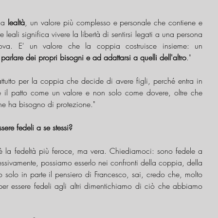
la 
lealtà
, un valore più complesso e personale che contiene e 
 leali significa vivere la libertà di sentirsi legati a una persona 
va. E' un valore che la coppia costruisce insieme: un 
arlare dei propri bisogni e ad adattarsi a quelli dell'altro
."
tutto per la coppia che decide di avere figli, perché entra in 
e il patto come un valore e non solo come dovere, oltre che 
che ha bisogno di protezione."
re fedeli a se stessi?
i è la fedeltà più feroce, ma vera. Chiediamoci: sono fedele a 
sivamente, possiamo esserlo nei confronti della coppia, della 
 solo in parte il pensiero di Francesco, sai, credo che, molto 
per essere fedeli agli altri dimentichiamo di ciò che abbiamo 