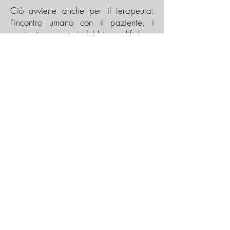
Ciò avviene anche per il terapeuta:
l'incontro umano con il paziente, i
pazienti, apporta indubbie modifiche e
continue sollecitazioni a migliorarsi
come 'esperto' e, soprattutto, come
individuo.
Maria Roberta Piva