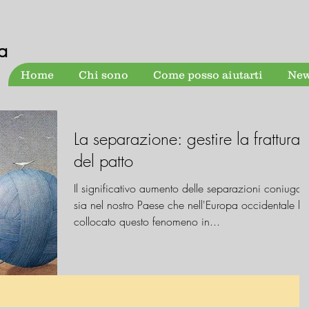
a
Home
Chi sono
Come posso aiutarti
New
La separazione: gestire la frattura
del patto
Il significativo aumento delle separazioni coniugali
sia nel nostro Paese che nell'Europa occidentale h
collocato questo fenomeno in...