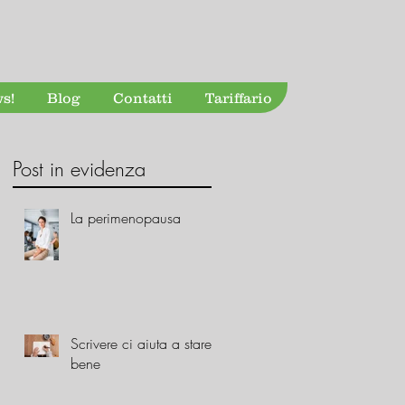
s!
Blog
Contatti
Tariffario
Post in evidenza
La perimenopausa
a
Scrivere ci aiuta a stare
bene