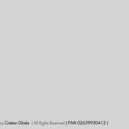
by
Cristian Ghisla
| All Rights Reserved
| P.IVA 02659930412 |