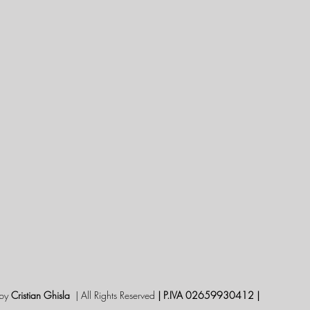
by
Cristian Ghisla
| All Rights Reserved
| P.IVA 02659930412 |