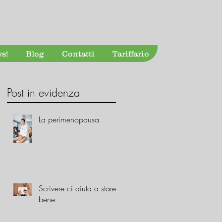
s!
Blog
Contatti
Tariffario
Post in evidenza
La perimenopausa
Scrivere ci aiuta a stare
bene