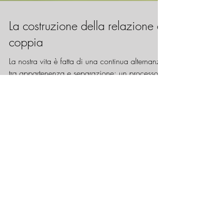
La costruzione della relazione di
coppia
La nostra vita è fatta di una continua alternanza
tra appartenenza e separazione: un processo
che si rinnova senza fine. Appartenenza e...