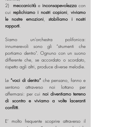
2)  
meccanicità
 e 
inconsapevolezza
 con 
cui 
replichiamo i nostri copioni
, 
viviamo 
le nostre emozioni
, 
stabiliamo i nostri 
rapporti
.
Siamo un’orchestra polifonica: 
innumerevoli sono gli “strumenti che 
portiamo dentro". Ognuno con un suono 
differente che, se accordato o scordato, 
rispetto agli altri, produce diverse melodie.
Le 
“voci di dentro”
 che pensano, fanno e 
sentono attraverso noi lottano per 
affermarsi: per cui 
noi diventiamo terreno 
di scontro e viviamo a volte laceranti 
conflitti
.
E’ molto frequente scoprire attraverso il 