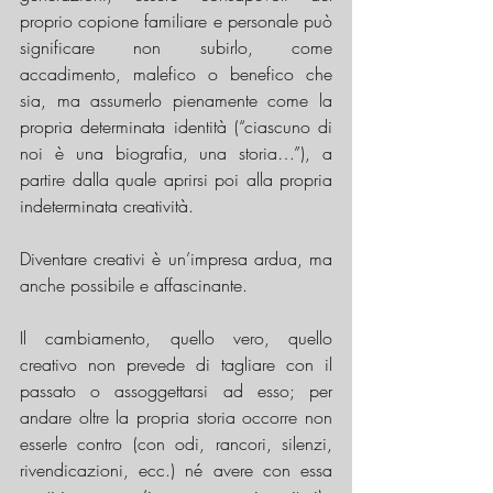
proprio copione familiare e personale può 
significare non subirlo, come 
accadimento, malefico o benefico che 
sia, ma assumerlo pienamente come la 
propria determinata identità (“ciascuno di 
noi è una biografia, una storia…”), a 
partire dalla quale aprirsi poi alla propria 
indeterminata creatività. 
Diventare creativi è un’impresa ardua, ma 
anche possibile e affascinante.
Il cambiamento, quello vero, quello 
creativo non prevede di tagliare con il 
passato o assoggettarsi ad esso; per 
andare oltre la propria storia occorre non 
esserle contro (con odi, rancori, silenzi, 
rivendicazioni, ecc.) né avere con essa 