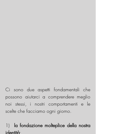
Ci sono due aspetti fondamentali che 
possono aiutarci a comprendere meglio 
noi stessi, i nostri comportamenti e le 
scelte che facciamo ogni giorno.
1)  
la fondazione molteplice della nostra 
identità
; 