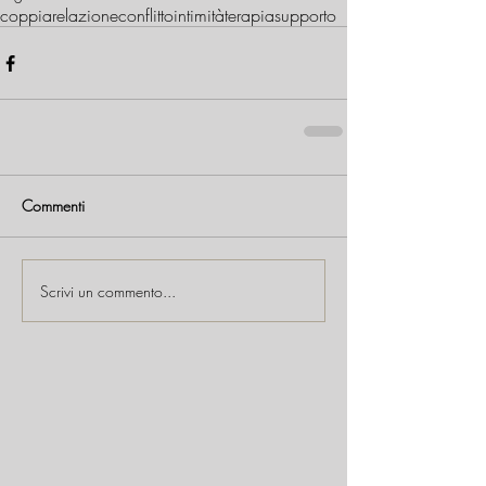
coppia
relazione
conflitto
intimità
terapia
supporto
Commenti
Scrivi un commento...